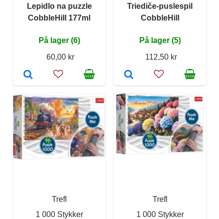
Lepidlo na puzzle
Triediče-puslespil
CobbleHill 177ml
CobbleHill
På lager (6)
På lager (5)
60,00 kr
112,50 kr
Trefl
Trefl
1 000 Stykker
1 000 Stykker