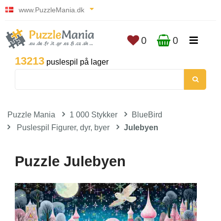
www.PuzzleMania.dk
0
0
13213
puslespil på lager
Puzzle Mania
1 000 Stykker
BlueBird
Puslespil Figurer, dyr, byer
Julebyen
Puzzle Julebyen