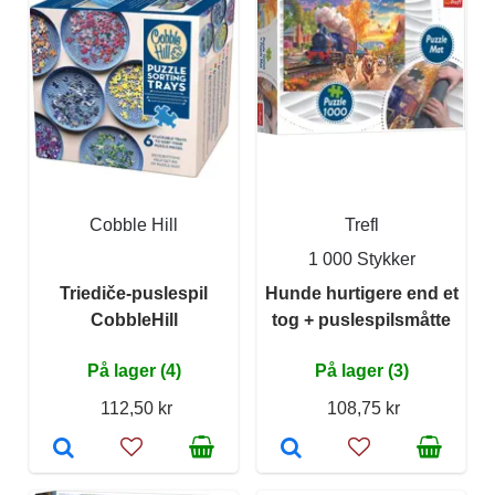
Cobble Hill
Trefl
1 000 Stykker
Triediče-puslespil
Hunde hurtigere end et
CobbleHill
tog + puslespilsmåtte
På lager (4)
På lager (3)
112,50 kr
108,75 kr