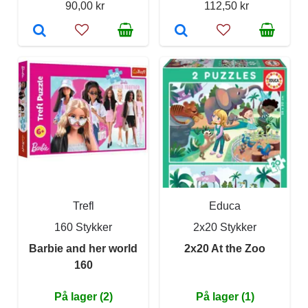
90,00 kr
112,50 kr
Trefl
Educa
160 Stykker
2x20 Stykker
Barbie and her world
2x20 At the Zoo
160
På lager (2)
På lager (1)