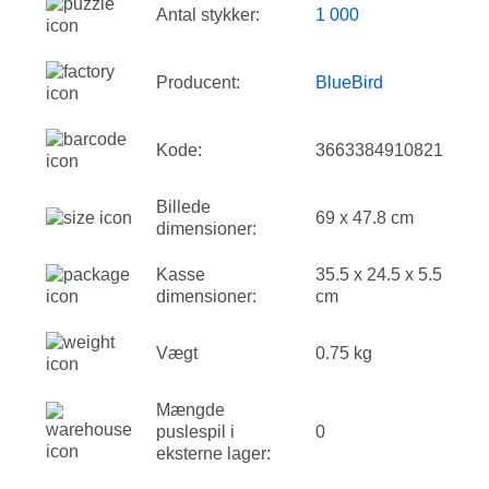
Antal stykker:
1 000
Producent:
BlueBird
Kode:
3663384910821
Billede
69 x 47.8 cm
dimensioner:
Kasse
35.5 x 24.5 x 5.5
dimensioner:
cm
Vægt
0.75 kg
Mængde
puslespil i
0
eksterne lager: