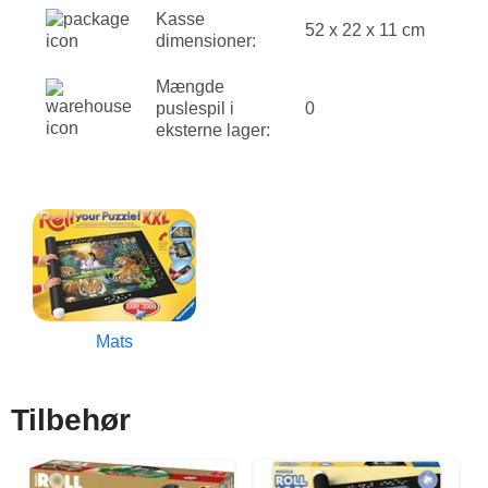
Kasse
52 x 22 x 11 cm
dimensioner:
Mængde
puslespil i
0
eksterne lager:
Mats
Tilbehør