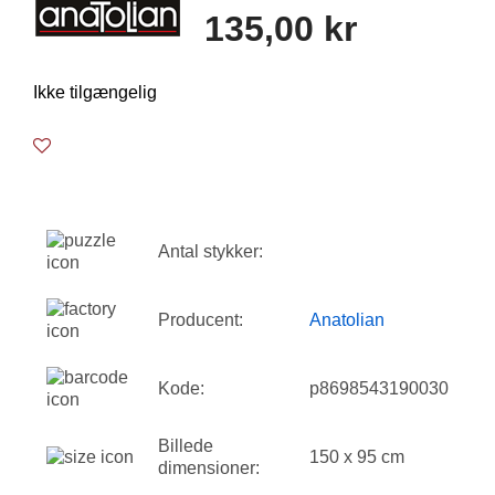
135,00 kr
Ikke tilgængelig
Antal stykker:
Producent:
Anatolian
Kode:
p8698543190030
Billede
150 x 95 cm
dimensioner: