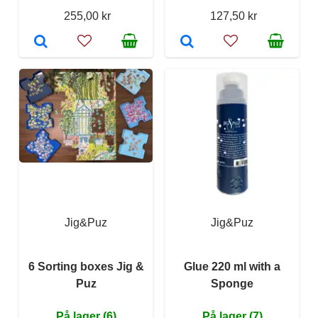
255,00 kr
127,50 kr
Jig&Puz
Jig&Puz
6 Sorting boxes Jig &
Glue 220 ml with a
Puz
Sponge
På lager (6)
På lager (7)