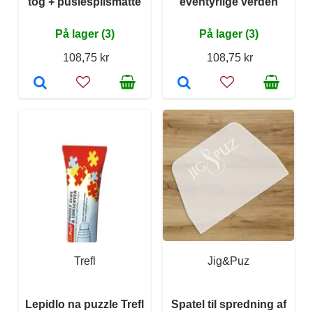
tog + puslespilsmåtte
eventyrlige verden
På lager (3)
På lager (3)
108,75 kr
108,75 kr
Trefl
Jig&Puz
Lepidlo na puzzle Trefl
Spatel til spredning af