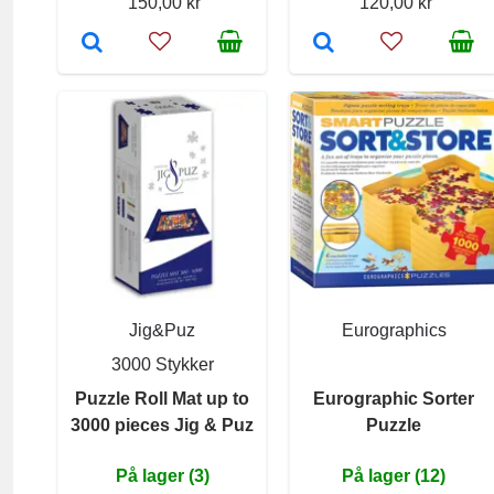
150,00 kr
120,00 kr
Jig&Puz
Eurographics
3000 Stykker
Puzzle Roll Mat up to
Eurographic Sorter
3000 pieces Jig & Puz
Puzzle
På lager (3)
På lager (12)