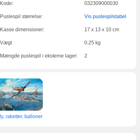
Kode:
032309000030
Puslespil størrelse:
Vis puslespilstabel
Kasse dimensioner:
17 x 13 x 10 cm
Vægt
0.25 kg
Mængde puslespil i eksterne lager:
2
ly, raketter, balloner