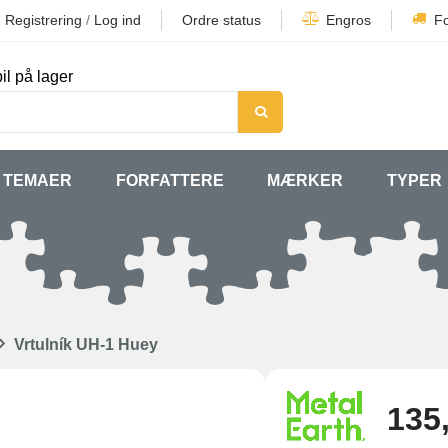
Registrering
/
Log ind
Ordre status
Engros
F
il på lager
TEMAER
FORFATTERE
MÆRKER
TYPER
Vrtulník UH-1 Huey
135