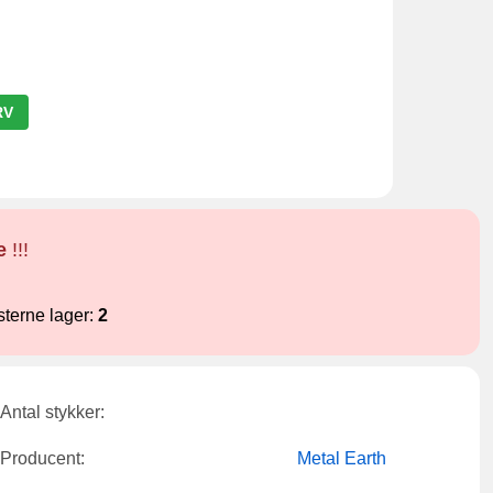
RV
e
!!!
sterne lager:
2
Antal stykker:
Producent:
Metal Earth