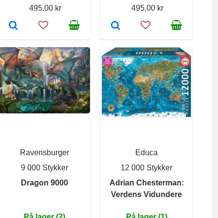
495,00 kr
495,00 kr
Ravensburger
Educa
9 000 Stykker
12 000 Stykker
Dragon 9000
Adrian Chesterman:
Verdens Vidundere
På lager (2)
På lager (1)