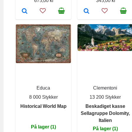
675,00 kr
345,00 kr
Educa
Clementoni
8 000 Stykker
13 200 Stykker
Historical World Map
Beskadiget kasse
Sellagruppe Dolomity,
Italien
På lager (1)
På lager (1)