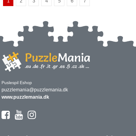
1
2
3
4
5
6
7
Puslespil Eshop
puzzlemania@puzzlemania.dk
www.puzzlemania.dk