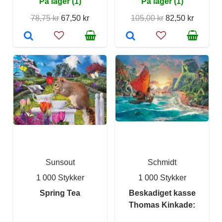
På lager (1)
På lager (1)
78,75 kr
67,50 kr
105,00 kr
82,50 kr
Sunsout
Schmidt
1 000 Stykker
1 000 Stykker
Spring Tea
Beskadiget kasse
Thomas Kinkade: