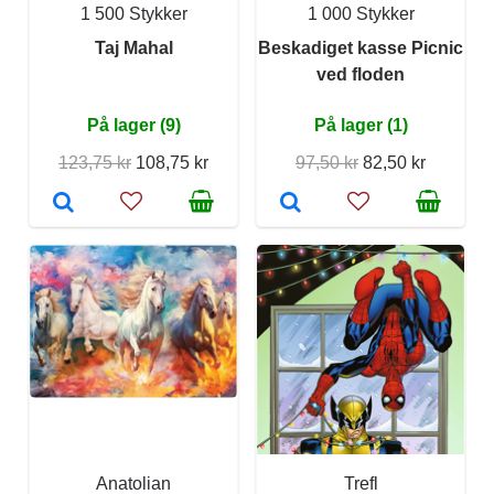
1 500 Stykker
1 000 Stykker
Taj Mahal
Beskadiget kasse Picnic
ved floden
På lager (9)
På lager (1)
123,75 kr
108,75 kr
97,50 kr
82,50 kr
Anatolian
Trefl