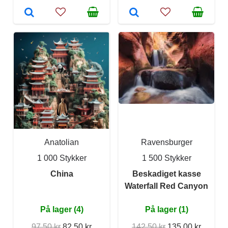
Anatolian
Ravensburger
1 000 Stykker
1 500 Stykker
China
Beskadiget kasse
Waterfall Red Canyon
På lager (4)
På lager (1)
97,50 kr
82,50 kr
142,50 kr
135,00 kr