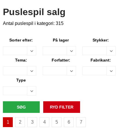
Puslespil salg
Antal puslespil i kategori: 315
Sorter efter:
På lager
Stykker:
Tema:
Forfatter:
Fabrikant:
Type
1
2
3
4
5
6
7