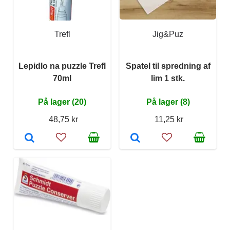
Trefl
Jig&Puz
Lepidlo na puzzle Trefl
Spatel til spredning af
70ml
lim 1 stk.
På lager (20)
På lager (8)
48,75 kr
11,25 kr