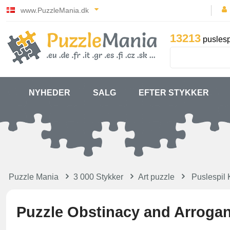
www.PuzzleMania.dk
13213
puslesp
NYHEDER
SALG
EFTER STYKKER
Puzzle Mania
3 000 Stykker
Art puzzle
Puslespil 
Puzzle Obstinacy and Arroga