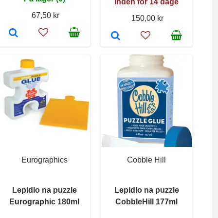
Inden for 14 dage
67,50 kr
150,00 kr
Eurographics
Cobble Hill
Lepidlo na puzzle
Lepidlo na puzzle
Eurographic 180ml
CobbleHill 177ml