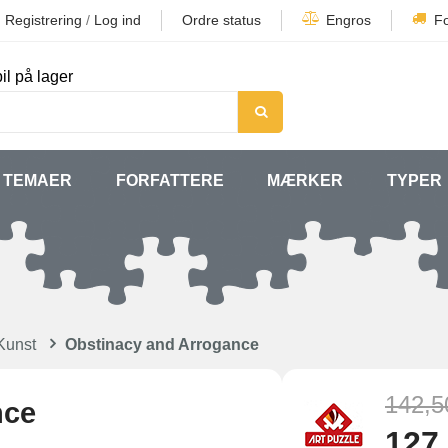
Registrering
/
Log ind
Ordre status
Engros
F
il på lager
TEMAER
FORFATTERE
MÆRKER
TYPER
Kunst
Obstinacy and Arrogance
142,5
nce
127,