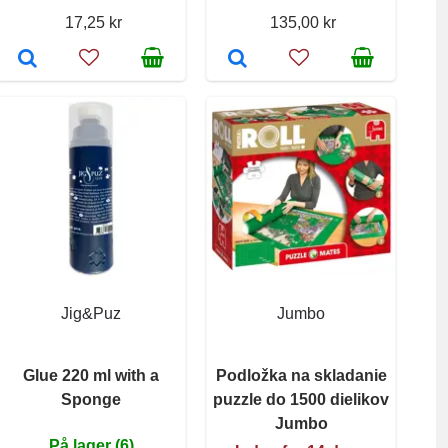
17,25 kr
135,00 kr
Jig&Puz
Jumbo
Glue 220 ml with a
Podložka na skladanie
Sponge
puzzle do 1500 dielikov
Jumbo
På lager (6)