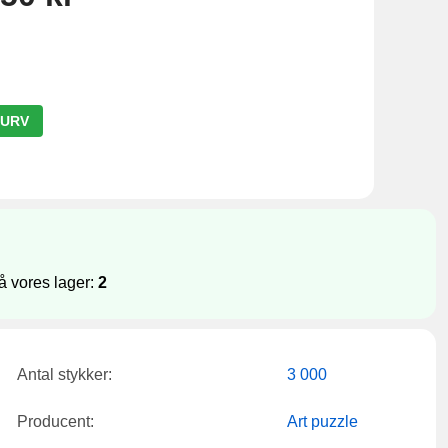
KURV
 vores lager:
2
Antal stykker:
3 000
Producent:
Art puzzle