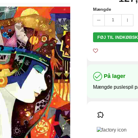
Mængde
1
FØJ TIL INDKØBS
På lager
Mængde puslespil på