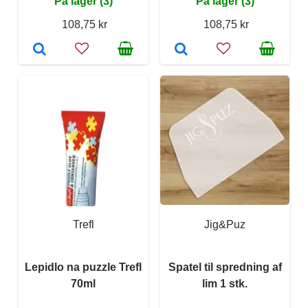
På lager (3)
På lager (3)
108,75 kr
108,75 kr
Trefl
Jig&Puz
Lepidlo na puzzle Trefl
Spatel til spredning af
70ml
lim 1 stk.