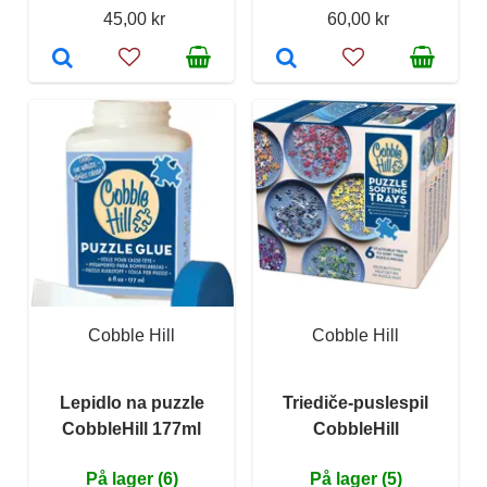
45,00 kr
60,00 kr
Cobble Hill
Cobble Hill
Lepidlo na puzzle
Triediče-puslespil
CobbleHill 177ml
CobbleHill
På lager (6)
På lager (5)