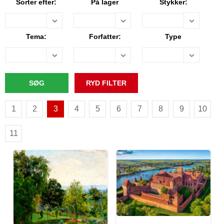
Sorter efter:
På lager
Stykker:
Tema:
Forfatter:
Type
1
2
3
4
5
6
7
8
9
10
11