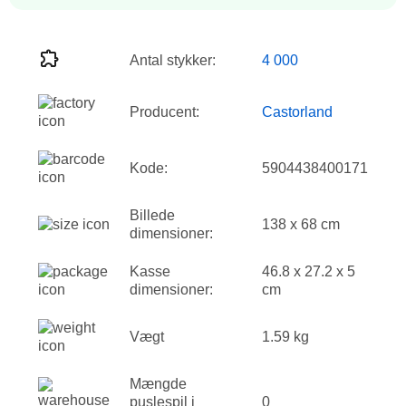
Antal stykker:
4 000
Producent:
Castorland
Kode:
5904438400171
Billede
138 x 68 cm
dimensioner:
Kasse
46.8 x 27.2 x 5
dimensioner:
cm
Vægt
1.59 kg
Mængde
puslespil i
0