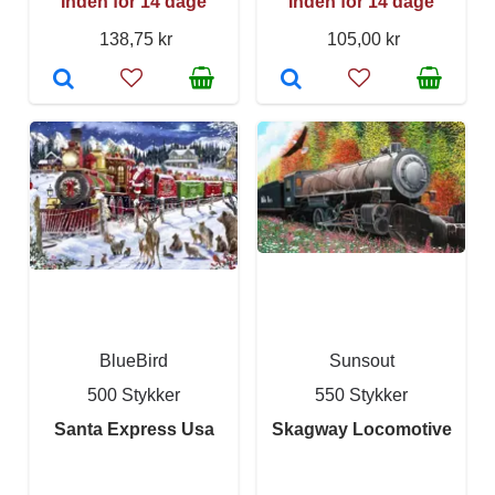
Inden for 14 dage
Inden for 14 dage
138,75 kr
105,00 kr
BlueBird
Sunsout
500 Stykker
550 Stykker
Santa Express Usa
Skagway Locomotive