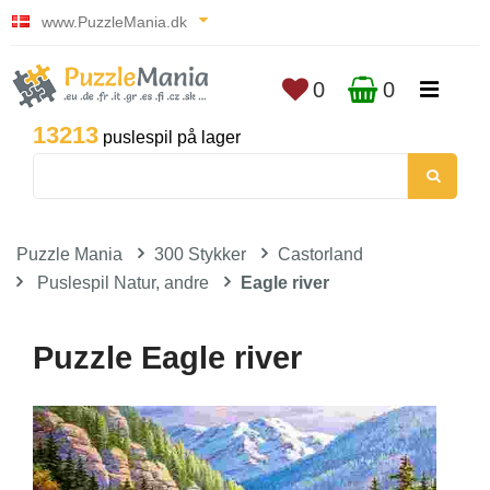
www.PuzzleMania.dk
0
0
13213
puslespil på lager
Puzzle Mania
300 Stykker
Castorland
Puslespil Natur, andre
Eagle river
Puzzle Eagle river