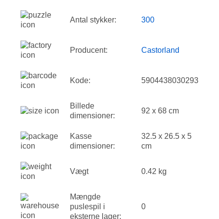
Antal stykker:
300
Producent:
Castorland
Kode:
5904438030293
Billede
92 x 68 cm
dimensioner:
Kasse
32.5 x 26.5 x 5
dimensioner:
cm
Vægt
0.42 kg
Mængde
puslespil i
0
eksterne lager: