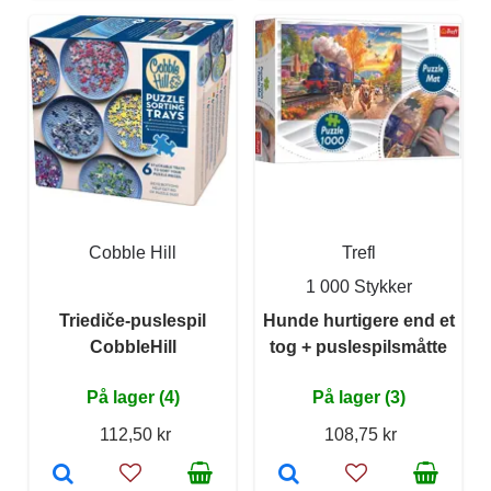
Cobble Hill
Trefl
1 000 Stykker
Triediče-puslespil
Hunde hurtigere end et
CobbleHill
tog + puslespilsmåtte
På lager (4)
På lager (3)
112,50 kr
108,75 kr