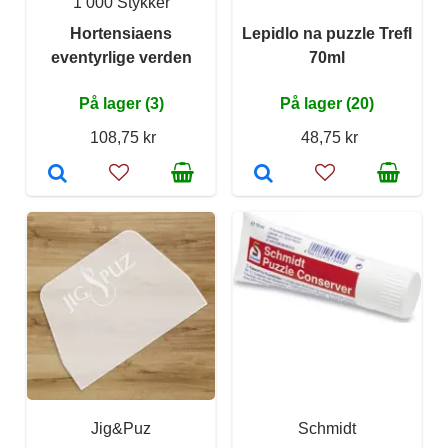
1 000 Stykker
Hortensiaens
Lepidlo na puzzle Trefl
eventyrlige verden
70ml
På lager (3)
På lager (20)
108,75 kr
48,75 kr
Jig&Puz
Schmidt