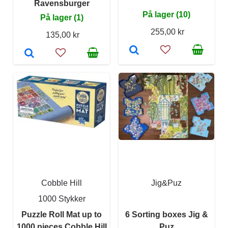
Ravensburger
På lager (10)
På lager (1)
255,00 kr
135,00 kr
Cobble Hill
Jig&Puz
1000 Stykker
Puzzle Roll Mat up to
6 Sorting boxes Jig &
1000 pieces Cobble Hill
Puz