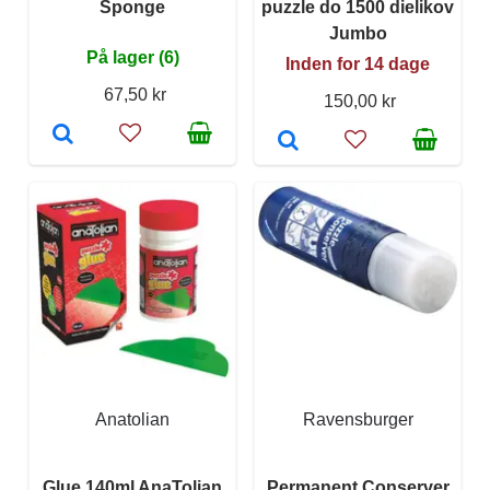
Sponge
puzzle do 1500 dielikov
Jumbo
På lager (6)
Inden for 14 dage
67,50 kr
150,00 kr
Anatolian
Ravensburger
Glue 140ml AnaTolian
Permanent Conserver