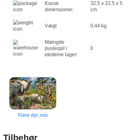
Kasse
32.5 x 22.5 x 5
dimensioner:
cm
Vægt
0.44 kg
Mængde
puslespil i
0
eksterne lager:
Flere dyr, mix
Tilbehør