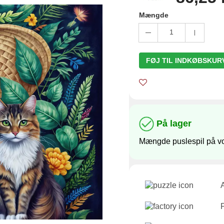
Mængde
1
FØJ TIL INDKØBSKUR
På lager
Mængde puslespil på vo
A