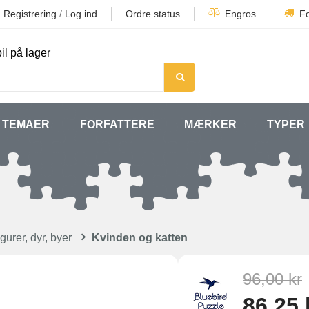
Registrering
/
Log ind
Ordre status
Engros
F
il på lager
TEMAER
FORFATTERE
MÆRKER
TYPER
gurer, dyr, byer
Kvinden og katten
96,00 kr
86,25 