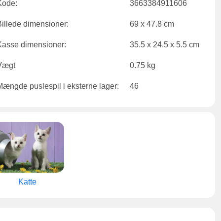
Kode:
3663384911606
Billede dimensioner:
69 x 47.8 cm
Kasse dimensioner:
35.5 x 24.5 x 5.5 cm
Vægt
0.75 kg
Mængde puslespil i eksterne lager:
46
Katte