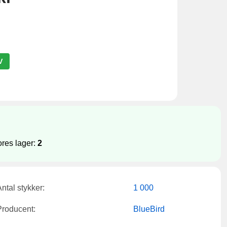
V
res lager:
2
ntal stykker:
1 000
Producent:
BlueBird