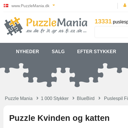
www.PuzzleMania.dk
13331
puslesp
NYHEDER
SALG
EFTER STYKKER
Puzzle Mania
1 000 Stykker
BlueBird
Puslespil Fi
Puzzle Kvinden og katten