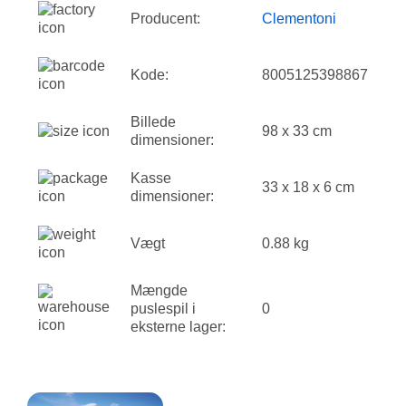
Producent:
Clementoni
Kode:
8005125398867
Billede
98 x 33 cm
dimensioner:
Kasse
33 x 18 x 6 cm
dimensioner:
Vægt
0.88 kg
Mængde
puslespil i
0
eksterne lager: