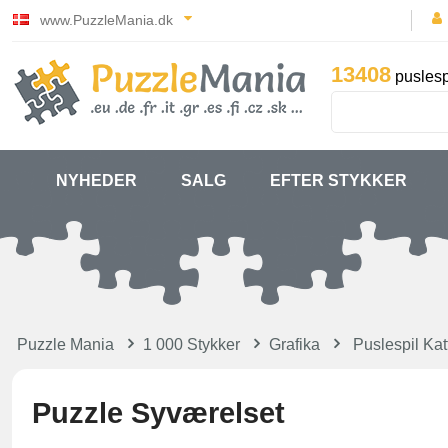
www.PuzzleMania.dk
13408
puslesp
NYHEDER
SALG
EFTER STYKKER
Puzzle Mania
1 000 Stykker
Grafika
Puslespil Kat
Puzzle Syværelset