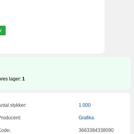
V
res lager:
1
ntal stykker:
1 000
Producent:
Grafika
Kode:
3663384338090