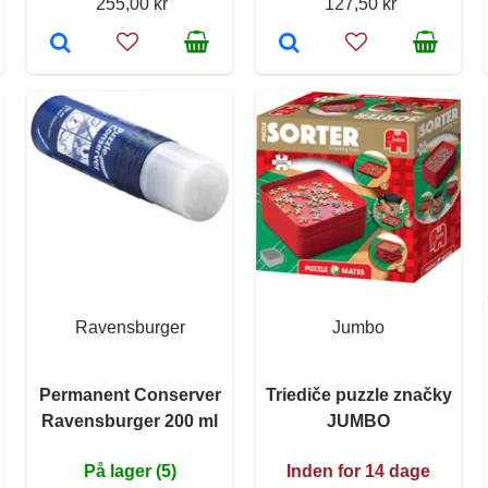
255,00 kr
127,50 kr
Ravensburger
Jumbo
Permanent Conserver
Triediče puzzle značky
Ravensburger 200 ml
JUMBO
På lager (5)
Inden for 14 dage