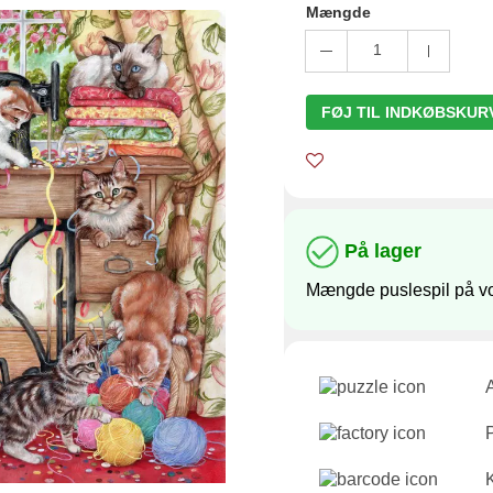
Mængde
1
FØJ TIL INDKØBSKUR
På lager
Mængde puslespil på vo
A