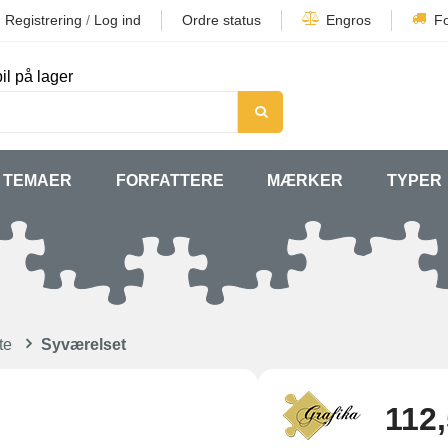
Registrering
/
Log ind
Ordre status
Engros
F
il på lager
TEMAER
FORFATTERE
MÆRKER
TYPER
te
Syværelset
112,