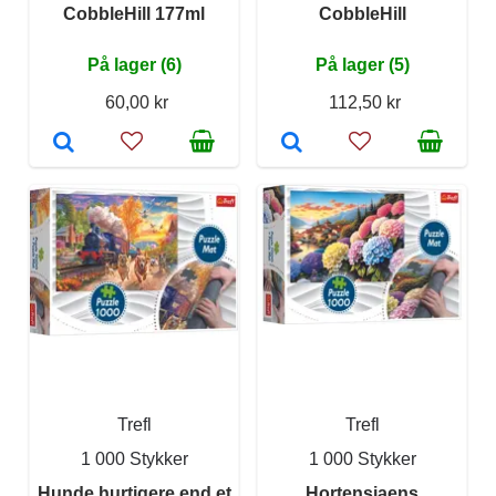
CobbleHill 177ml
CobbleHill
På lager (6)
På lager (5)
60,00 kr
112,50 kr
Trefl
Trefl
1 000 Stykker
1 000 Stykker
Hunde hurtigere end et
Hortensiaens