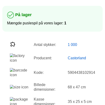
På lager
Mængde puslespil på vores lager:
1
Antal stykker:
1 000
Producent:
Castorland
Kode:
5904438102914
Billede
68 x 47 cm
dimensioner:
Kasse
35 x 25 x 5 cm
dimensioner: