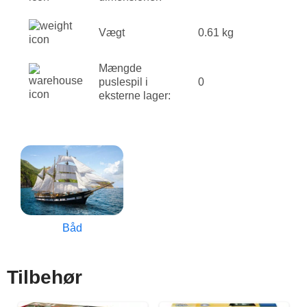
Vægt
0.61 kg
Mængde
puslespil i
0
eksterne lager:
Båd
Tilbehør