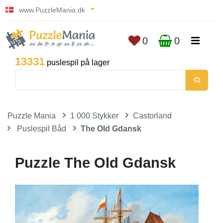
www.PuzzleMania.dk
0
0
13331
puslespil på lager
Puzzle Mania
1 000 Stykker
Castorland
Puslespil Båd
The Old Gdansk
Puzzle The Old Gdansk