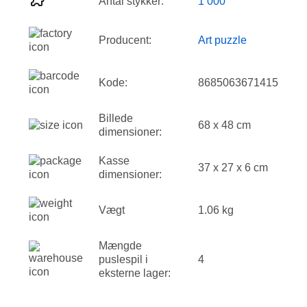
Antal stykker:
1 000
Producent:
Art puzzle
Kode:
8685063671415
Billede
68 x 48 cm
dimensioner:
Kasse
37 x 27 x 6 cm
dimensioner:
Vægt
1.06 kg
Mængde
puslespil i
4
eksterne lager: