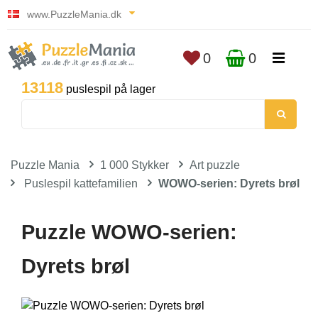
www.PuzzleMania.dk
0
0
13118
puslespil på lager
Puzzle Mania
1 000 Stykker
Art puzzle
Puslespil kattefamilien
WOWO-serien: Dyrets brøl
Puzzle WOWO-serien:
Dyrets brøl