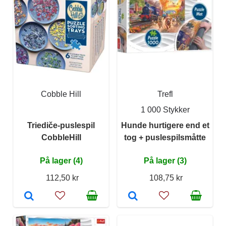
Cobble Hill
Trefl
1 000 Stykker
Triediče-puslespil
Hunde hurtigere end et
CobbleHill
tog + puslespilsmåtte
På lager (4)
På lager (3)
112,50 kr
108,75 kr